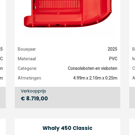
25
Bouwjaar:
2025
B
C
Materiaal:
PVC
M
en
Categorie:
Consoleboten en visboten
C
5m
Afmetingen:
4.99m x 2.10m x 0.25m
A
Verkoopprijs
€ 8.719,00
Whaly 450 Classic