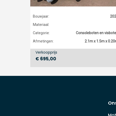
Bouwjaar:
20
Materiaal:
Categorie:
Consoleboten en visbot
Afmetingen:
2.1m x 1.5m x 0.2
Verkoopprijs
€ 695,00
On
Mot