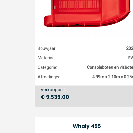
Bouwjaar:
20
Materiaal:
PV
Categorie:
Consoleboten en visbot
Afmetingen:
4.99m x 2.10m x 0.2
Verkoopprijs
€ 9.539,00
Whaly 455