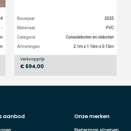
24
Bouwjaar:
2025
-
Materiaal:
PVC
en
Categorie:
Consoleboten en visboten
0m
Afmetingen:
2.1m x 1.16m x 0.15m
Verkoopprijs
€ 694,00
s aanbod
Onze merken
oren
Pieterman sloepen