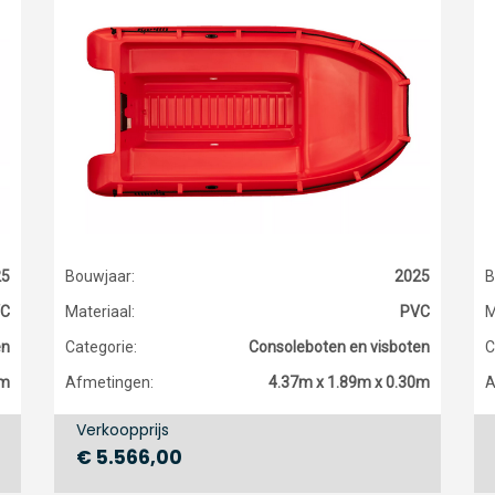
25
Bouwjaar:
2025
B
C
Materiaal:
PVC
M
en
Categorie:
Consoleboten en visboten
C
5m
Afmetingen:
4.37m x 1.89m x 0.30m
A
Verkoopprijs
€ 5.566,00