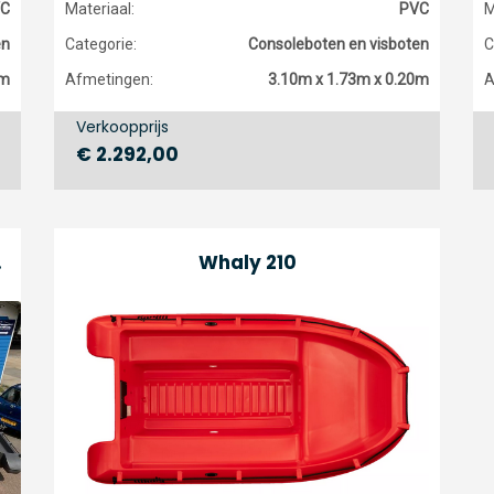
C
Materiaal:
PVC
M
en
Categorie:
Consoleboten en visboten
C
0m
Afmetingen:
3.10m x 1.73m x 0.20m
A
Verkoopprijs
€ 2.292,00
n Centrum
Whaly 210