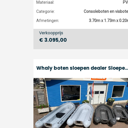
Materiaal:
PV
Categorie:
Consoleboten en visbot
Afmetingen:
3.70m x 1.73m x 0.2
Verkoopprijs
€ 3.095,00
Whaly boten sloepen dealer Sloepen Centrum Sloepe