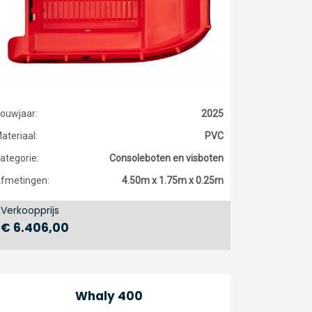
ouwjaar:
2025
ateriaal:
PVC
ategorie:
Consoleboten en visboten
fmetingen:
4.50m x 1.75m x 0.25m
Verkoopprijs
€ 6.406,00
Whaly 400