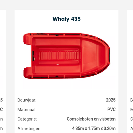
Whaly 435
25
Bouwjaar:
2025
B
C
Materiaal:
PVC
M
en
Categorie:
Consoleboten en visboten
C
0m
Afmetingen:
4.35m x 1.75m x 0.20m
A