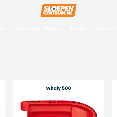
en
Occasions
Service
Trailers
Motoren
Whaly 500