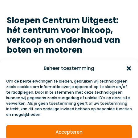
Sloepen Centrum Uitgeest:
hét centrum voor inkoop,
verkoop en onderhoud van
boten en motoren
Dankzij onze jarenlange ervaring en kennis zijn wij
Beheer toestemming
een betrouwbare partner op het gebied van
inkoop, verkoop en onderhoud van boten,
Om de beste ervaringen te bieden, gebruiken wij technologieën
sloepen en motoren. Onze diensten op een rij:
zoals cookies om informatie over je apparaat op te slaan en/of
te raadplegen. Door in te stemmen met deze technologieën
kunnen wij gegevens zoals surfgedrag of unieke ID's op deze site
Boot kopen
verwerken. Als je geen toestemming geeft of uw toestemming
intrekt, kan dit een nadelige invloed hebben op bepaalde functies
Motor kopen
en mogelijkheden.
Occasion kopen
Onderhoud motor
Accepteren
Winterstalling boot