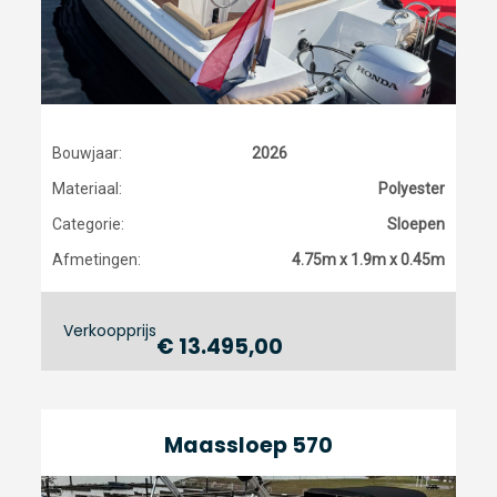
Bouwjaar:
2026
Materiaal:
Polyester
Categorie:
Sloepen
Afmetingen:
4.75m x 1.9m x 0.45m
Verkoopprijs
€ 13.495,00
Maassloep 570