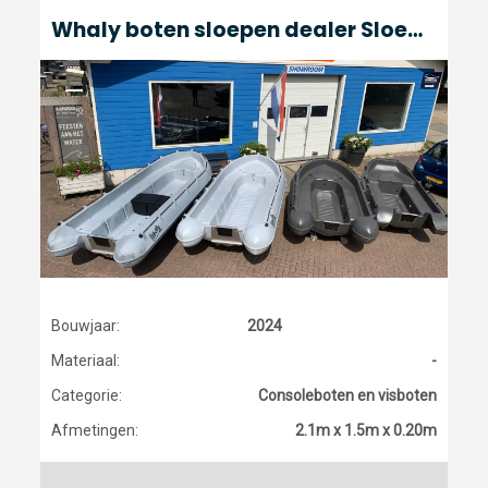
Whaly boten sloepen dealer Sloepen Centrum Sloepen Centrum
Bouwjaar:
2024
Materiaal:
-
Categorie:
Consoleboten en visboten
Afmetingen:
2.1m x 1.5m x 0.20m