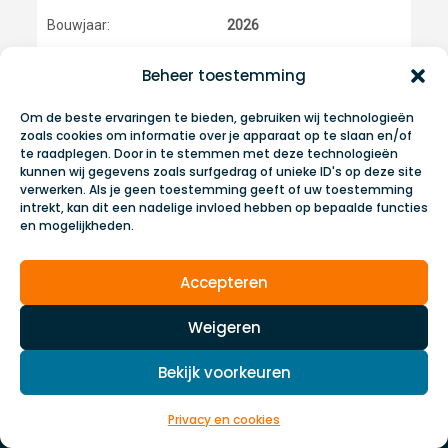
Bouwjaar:
2026
Materiaal:
Polyester
Beheer toestemming
Categorie:
Sloepen
Om de beste ervaringen te bieden, gebruiken wij technologieën
Afmetingen:
7.5m x 2.5m x 0.65m
zoals cookies om informatie over je apparaat op te slaan en/of
te raadplegen. Door in te stemmen met deze technologieën
kunnen wij gegevens zoals surfgedrag of unieke ID's op deze site
Verkoopprijs
verwerken. Als je geen toestemming geeft of uw toestemming
€ 29.995,00
intrekt, kan dit een nadelige invloed hebben op bepaalde functies
en mogelijkheden.
Accepteren
Weigeren
Bekijk voorkeuren
Ons aanbod
Neem contact met ons op
Privacy en cookies
Motoren