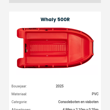
Whaly 500R
Bouwjaar:
2025
Materiaal:
PVC
Categorie:
Consoleboten en visboten
Afmetingen:
4.99m x 2.10m x 0.25m