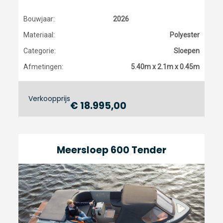
Bouwjaar:
2026
Materiaal:
Polyester
Categorie:
Sloepen
Afmetingen:
5.40m x 2.1m x 0.45m
Verkoopprijs
€ 18.995,00
Meersloep 600 Tender