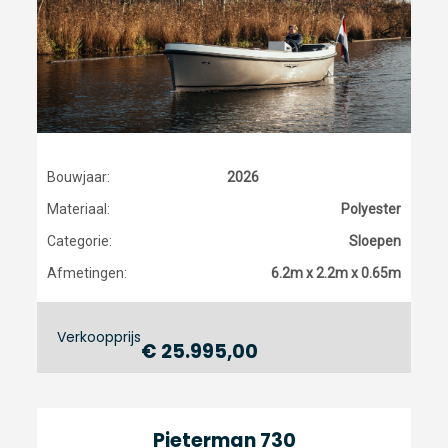
Bouwjaar:
2026
Materiaal:
Polyester
Categorie:
Sloepen
Afmetingen:
6.2m x 2.2m x 0.65m
Verkoopprijs
€ 25.995,00
Pieterman 730